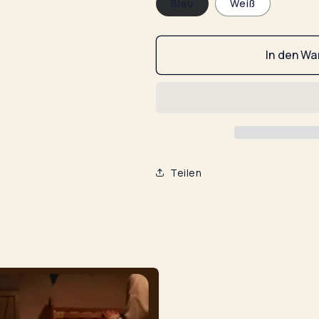
Blau
Weiß
Nachtlicht
Nachtlicht
Wolke
Wolke
Mini
Mini
In den Wa
LED
LED
mit
mit
USB
USB
-
-
Stilllicht
Stilllicht
Teilen