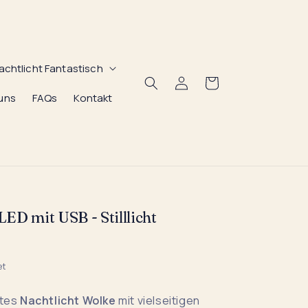
achtlicht Fantastisch
Einloggen
Warenkorb
uns
FAQs
Kontakt
ED mit USB - Stilllicht
et
ktes
Nachtlicht Wolke
mit vielseitigen