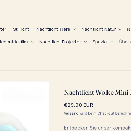
hter
Stilllicht
Nachtlicht Tiere
Nachtlicht Natur
N
ichentrickfilm
Nachtlicht Projektor
Spezial
Über 
Nachtlicht Wolke Mini L
Normaler
€29,90 EUR
Preis
Versand
wird beim Checkout berechn
Entdecken Sie unser kompa