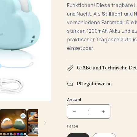
Funktionen! Diese tragbare L
und Nacht. Als
Stilllicht
und N
verschiedene Farbmodi. Die 
starken 1200mAh Akku und a
praktischer Trageschlaufe is
einsetzbar.
Größe und Technische Det
Pflegehinweise
Anzahl
Verringere
Erhöhe
die
die
Farbe
Menge
Menge
für
für